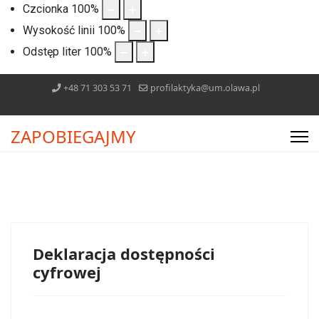
Czcionka
100
%
Wysokość linii
100
%
Odstęp liter
100
%
+48 71 303 53 71
profilaktyka@um.olawa.pl
ZAPOBIEGAJMY
Deklaracja dostępności
cyfrowej